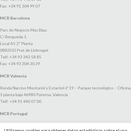
Fax: +34 91 304 99 07
MCR Barcelona
Parc de Negocis Mas Blau
C/ Bergueda 1,
Local A5 2ª Planta
08820 El Prat de Llobregat
Telf: +34 93 343 58 85
Fax: +34 93 304 30 29
MCR Valencia
Ronda Narciso Monturiol y Estarriol nº 19 – Parque tecnológico – Oficina
3 planta baja 46980 Paterna, Valencia
Telf: +34 91 440 07 00
MCR Portugal
Espaço Amoreiras – Centro Empresarial e Comercial LEAP, Rua Dom
Utilizamos cookies para obtener datos estadísticos sobre el uso