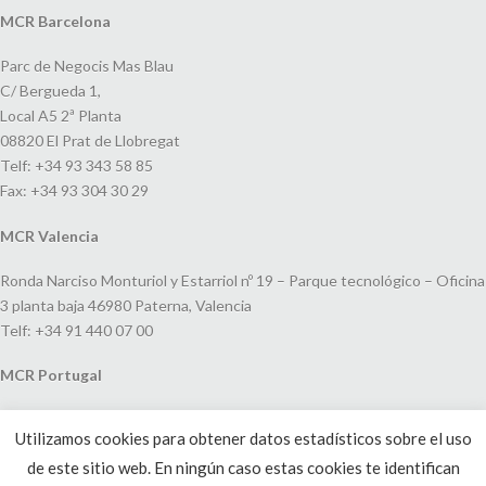
MCR Barcelona
Parc de Negocis Mas Blau
C/ Bergueda 1,
Local A5 2ª Planta
08820 El Prat de Llobregat
Telf: +34 93 343 58 85
Fax: +34 93 304 30 29
MCR Valencia
Ronda Narciso Monturiol y Estarriol nº 19 – Parque tecnológico – Oficina
3 planta baja 46980 Paterna, Valencia
Telf: +34 91 440 07 00
MCR Portugal
Espaço Amoreiras – Centro Empresarial e Comercial LEAP, Rua Dom
Utilizamos cookies para obtener datos estadísticos sobre el uso
João V, 24
de este sitio web. En ningún caso estas cookies te identifican
1250-091 Lisboa, Portugal