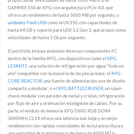
proporcionar velocidades de hasta 1000 MB/s, o la
GAMMIX S50 de XPG, con arquitectura PCIe 4.0, que
ofrece un rendimiento de hasta 5000 MB por segundo; o
unidades Flash USB
como la UV350, con capacidades de
hasta 64 GB y soporte para USB 3.2 Gen 1, que proporciona
velocidades de hasta 5 Gb por segundo.
El portfolio incluye asimismo diversos componentes PC
dentro de la familia XPG, con dispositivos como el
XPG
LEVANTE
, una solución de refrigeración por agua “todo en
uno” compatible con la mayoría de las placas base; el
XPG
CORE REACTOR
, una fuente de alimentación
core
de diseño
compacto y modular; o el
XPG BATTLECRUISER
, un súper-
chasis modular con paredes de metal y cristal, refrigeración
por flujo de aire y ordenación inteligente de cables. Por su
parte, el módulo de memoria XPG D60G RGB DDR4
3600MHz CL14 ofrece una latencia más baja y un mejor
rendimiento con rápidas velocidades de lectura/escritura y
una velocidad de transferencia de datos de 4500 MT/s.