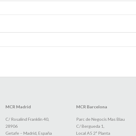
MCR Madrid
MCR Barcelona
C/ Rosalind Franklin 40,
Parc de Negocis Mas Blau
28906
C/ Bergueda 1,
Getafe – Madrid, España
Local A5 2ª Planta