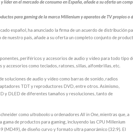
 y líder en el mercado de consumo en España,
añade a su oferta un compl
oductos para gaming de la marca Millenium y aparatos de TV propios o 
ercado español, ha anunciado la firma de un acuerdo de distribución 
o de nuestro país, añade a su oferta un completo conjunto de produ
mponentes, periféricos y accesorios de audio y vídeo para todo tipo
y accesorios como teclados, ratones, sillas, alfombrillas, etc.
de soluciones de audio y vídeo como barras de sonido, radios
adaptadores TDT y reproductores DVD, entre otros. Asimismo,
D y DLED de diferentes tamaños y resoluciones, tanto de
 Schneider como
ultrabooks
u ordenadores
All in One
, mientras que, a
lia gama de productos para gaming, incluyendo las CPU Millenium
 (MD49), de diseño curvo y formato ultra panorámico (32:9). El