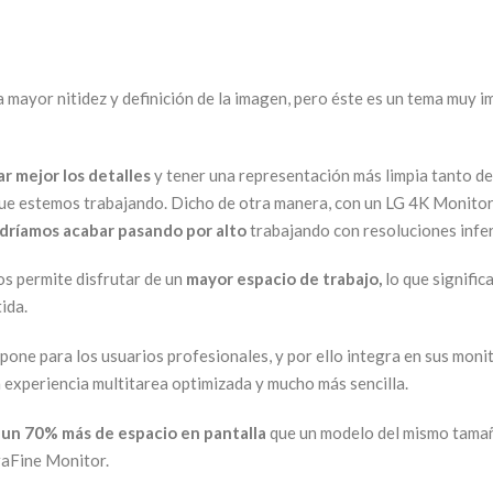
a mayor nitidez y definición de la imagen, pero éste es un tema muy
ar mejor los detalles
y tener una representación más limpia tanto de 
 que estemos trabajando. Dicho de otra manera, con un LG 4K Monito
dríamos acabar pasando por alto
trabajando con resoluciones infer
os permite disfrutar de un
mayor espacio de trabajo,
lo que signifi
ida.
one para los usuarios profesionales, y por ello integra en sus monit
a experiencia multitarea optimizada y mucho más sencilla.
e
un 70% más de espacio en pantalla
que un modelo del mismo tamaño
raFine Monitor.