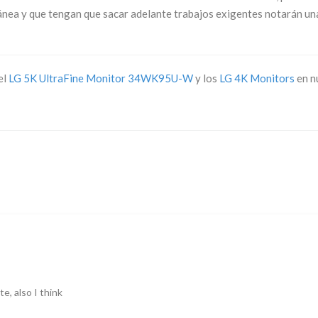
nea y que tengan que sacar adelante trabajos exigentes notarán una 
el
LG 5K UltraFine Monitor 34WK95U-W
y los
LG 4K Monitors
en n
e, also I think