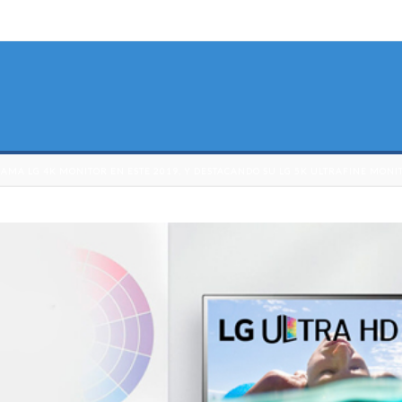
GAMA LG 4K MONITOR EN ESTE 2019, Y DESTACANDO SU LG 5K ULTRAFINE MO