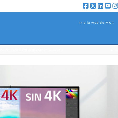
Ir a la web de MCR
NITOR CON FORMATO ULTRAWIDE™ 34WK95U