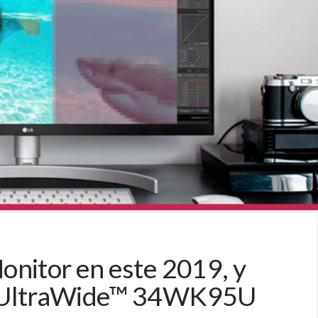
onitor en este 2019, y
to UltraWide™ 34WK95U