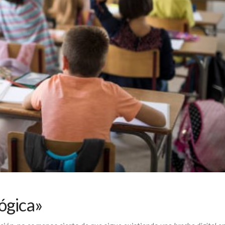
ógica»