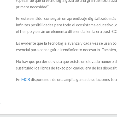
A pesar de que la tecnología goza de una gran democratiza
primera necesidad”.
En este sentido, conseguir un aprendizaje digitalizado más a
infinitas posibilidades para todo el ecosistema educativo,
el tiempo y serán un elemento diferencial en la era post
Es evidente que la tecnología avanza y cada vez se usan t
esencial para conseguir el rendimiento necesario. También,
No hay que perder de vista que existe un elevado número d
sustituido los libros de texto por cualquiera de los dispos
En
MCR
disponemos de una amplia gama de soluciones tecno