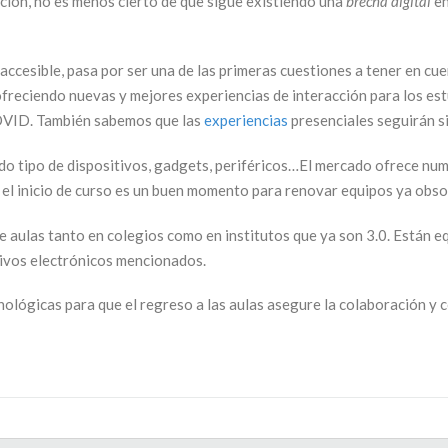
ción, no es menos cierto de que sigue existiendo una
brecha digital
en
ccesible, pasa por ser una de las primeras cuestiones a tener en cuent
 ofreciendo nuevas y mejores experiencias de interacción para los es
-COVID. También sabemos que las
experiencias
presenciales seguirán s
odo tipo de dispositivos, gadgets, periféricos…El mercado ofrece nu
 el inicio de curso es un buen momento para renovar equipos ya obso
e aulas tanto en colegios como en institutos que ya son 3.0. Están 
itivos electrónicos mencionados.
lógicas para que el regreso a las aulas asegure la colaboración y c