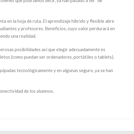
 bienes que podríamos decir, ya han pasado a ser “de
a en la hoja de ruta. El aprendizaje hibrido y flexible abre
tudiantes y profesores. Beneficios, cuyo valor perdurará en
iendo una realidad.
merosas posibilidades así que elegir adecuadamente es
letos (como puedan ser ordenadores, portátiles o tablets).
equipadas tecnológicamente y en algunas seguro, ya se han
onectividad de los alumnos.