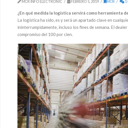
MCR INFO ELECTRONIC
FEBRERO 5, 2019
MCR
1
¿En qué medida la logística servirá como herramienta d
La logística ha sido, es y será un apartado clave en cualqu
ininterrumpidamente, incluso los fines de semana. El deal
compromiso del 100 por cien.