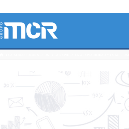
HOME
CATÁLOGO 3DCONNEXION
LA RAPIDEZ, LA ADAPTABILIDAD Y LA AGILID