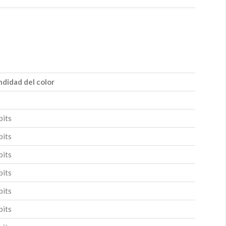
didad del color
bits
bits
bits
bits
bits
bits