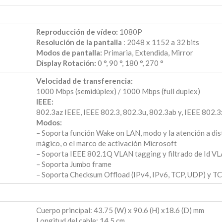
Reproducción de vídeo:
1080P
Resolución de la pantalla
: 2048 x 1152 a 32 bits
Modos de pantalla:
Primaria, Extendida, Mirror
Display Rotación:
0 °, 90 °, 180 °, 270 °
Velocidad de transferencia:
1000 Mbps (semidúplex) / 1000 Mbps (full duplex)
IEEE:
802.3az IEEE, IEEE 802.3, 802.3u, 802.3ab y, IEEE 802.3
Modos:
– Soporta función Wake on LAN, modo y la atención a dis
mágico, o el marco de activación Microsoft
– Soporta IEEE 802.1Q VLAN tagging y filtrado de Id V
– Soporta Jumbo frame
– Soporta Checksum Offload (IPv4, IPv6, TCP, UDP) y T
Cuerpo principal: 43.75 (W) x 90.6 (H) x18.6 (D) mm
Longitud del cable: 14.5 cm