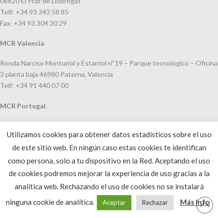
08820 El Prat de Llobregat
Telf: +34 93 343 58 85
Fax: +34 93 304 30 29
MCR Valencia
Ronda Narciso Monturiol y Estarriol nº 19 – Parque tecnológico – Oficina
3 planta baja 46980 Paterna, Valencia
Telf: +34 91 440 07 00
MCR Portugal
Espaço Amoreiras – Centro Empresarial e Comercial LEAP, Rua Dom
Utilizamos cookies para obtener datos estadísticos sobre el uso
João V, 24
de este sitio web. En ningún caso estas cookies te identifican
1250-091 Lisboa, Portugal
Telf: +351 220 993 033
como persona, solo a tu dispositivo en la Red. Aceptando el uso
de cookies podremos mejorar la experiencia de uso gracias a la
analítica web. Rechazando el uso de cookies no se instalará
ninguna cookie de analítica.
Más Info
Aceptar
Rechazar