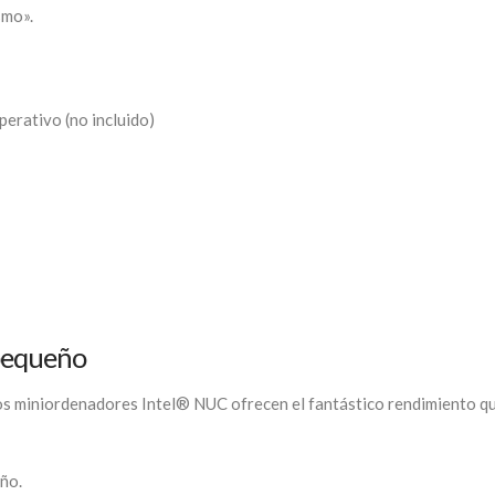
smo».
erativo (no incluido)
pequeño
s miniordenadores Intel® NUC ofrecen el fantástico rendimiento que
ño.