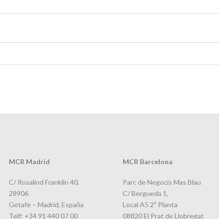
MCR Madrid
MCR Barcelona
C/ Rosalind Franklin 40,
Parc de Negocis Mas Blau
28906
C/ Bergueda 1,
Getafe – Madrid, España
Local A5 2ª Planta
Telf: +34 91 440 07 00
08820 El Prat de Llobregat