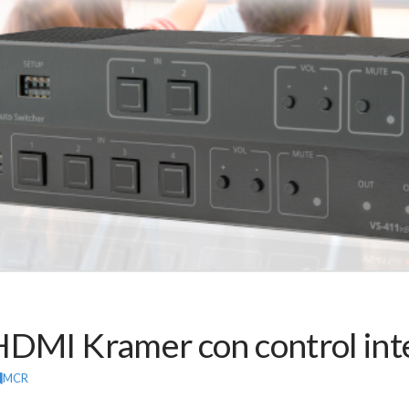
HDMI Kramer con control inte
MCR