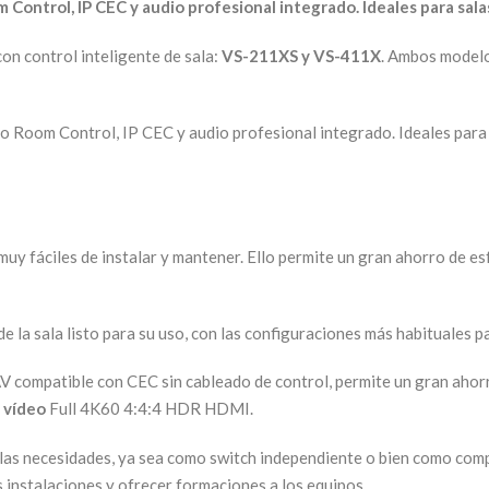
 Control, IP CEC y audio profesional integrado. Ideales para sa
n control inteligente de sala:
VS-211XS y VS-411X
. Ambos modelo
o Room Control, IP CEC y audio profesional integrado. Ideales para 
muy fáciles de instalar y mantener. Ello permite un gran ahorro de e
de la sala listo para su uso, con las configuraciones más habituales p
AV compatible con CEC sin cableado de control, permite un gran ahor
 vídeo
Full 4K60 4:4:4 HDR HDMI.
s las necesidades, ya sea como switch independiente o bien como co
s instalaciones y ofrecer formaciones a los equipos.