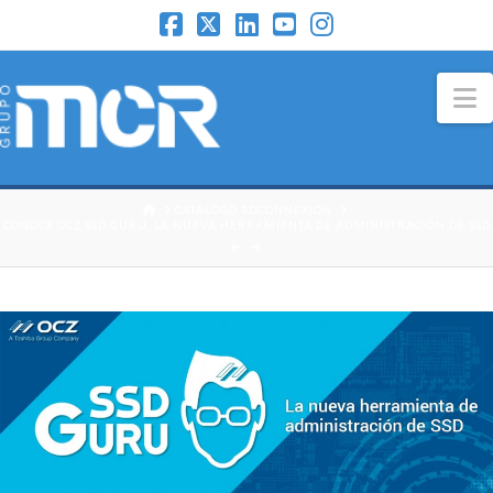
N
HOME
CATÁLOGO 3DCONNEXION
CONOCE OCZ SSD GURU, LA NUEVA HERRAMIENTA DE ADMINISTRACIÓN DE SSD