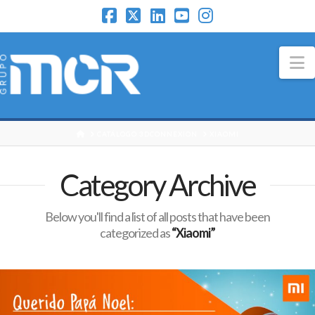
N
HOME
CATÁLOGO 3DCONNEXION
XIAOMI
Category Archive
Below you'll find a list of all posts that have been
categorized as
“Xiaomi”