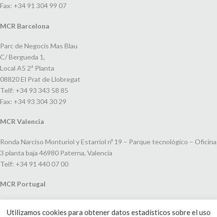
Fax: +34 91 304 99 07
MCR Barcelona
Parc de Negocis Mas Blau
C/ Bergueda 1,
Local A5 2ª Planta
08820 El Prat de Llobregat
Telf: +34 93 343 58 85
Fax: +34 93 304 30 29
MCR Valencia
Ronda Narciso Monturiol y Estarriol nº 19 – Parque tecnológico – Oficina
3 planta baja 46980 Paterna, Valencia
Telf: +34 91 440 07 00
MCR Portugal
Espaço Amoreiras – Centro Empresarial e Comercial LEAP, Rua Dom
Utilizamos cookies para obtener datos estadísticos sobre el uso
João V, 24