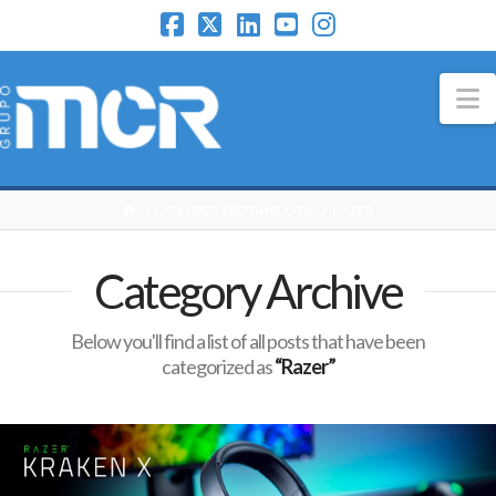
N
HOME
CATÁLOGO 3DCONNEXION
RAZER
Category Archive
Below you'll find a list of all posts that have been
categorized as
“Razer”