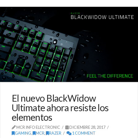
El nuevo BlackWidow
Ultimate ahora resiste los
elementos
MCR INFO ELECTRONIC
DICIEMBRE 28, 2017
GAMING
,
MCR
,
RAZER
1 COMMENT