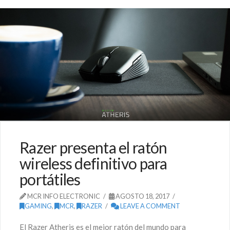
Razer presenta el ratón
wireless definitivo para
portátiles
MCR INFO ELECTRONIC
AGOSTO 18, 2017
GAMING
,
MCR
,
RAZER
LEAVE A COMMENT
El Razer Atheris es el mejor ratón del mundo para