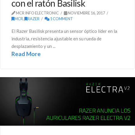
con el ratón Basilisk
MCR INFO ELECTRONIC
NOVIEMBRE 16, 2017
MCR
,
RAZER
1 COMMENT
El Razer Basilisk presenta un sensor óptico líder en la
industria, resistencia ajustable en su rueda de
desplazamiento y un ...
Read More