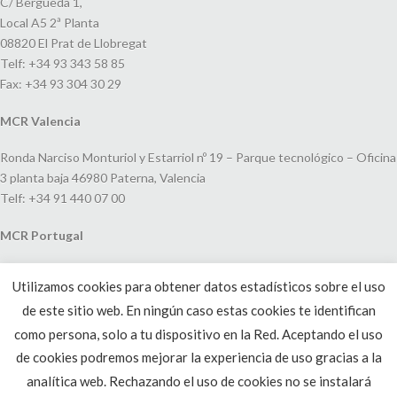
C/ Bergueda 1,
Local A5 2ª Planta
08820 El Prat de Llobregat
Telf: +34 93 343 58 85
Fax: +34 93 304 30 29
MCR Valencia
Ronda Narciso Monturiol y Estarriol nº 19 – Parque tecnológico – Oficina
3 planta baja 46980 Paterna, Valencia
Telf: +34 91 440 07 00
MCR Portugal
Espaço Amoreiras – Centro Empresarial e Comercial LEAP, Rua Dom
Utilizamos cookies para obtener datos estadísticos sobre el uso
João V, 24
de este sitio web. En ningún caso estas cookies te identifican
1250-091 Lisboa, Portugal
Telf: +351 220 993 033
como persona, solo a tu dispositivo en la Red. Aceptando el uso
de cookies podremos mejorar la experiencia de uso gracias a la
analítica web. Rechazando el uso de cookies no se instalará