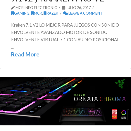
MCR INFO ELECTRONIC
JULIO 26, 2017
GAMING
,
MCR
,
RAZER
LEAVE A COMMENT
Kraken 7.1 V2 LO MEJOR PARA JUEGOS CON SONIDO
ENVOLVENTE AVANZADO MOTOR DE SONIDO
ENVOLVENTE VIRTUAL 7.1 CON AUDIO POSICIONAL
...
Read More