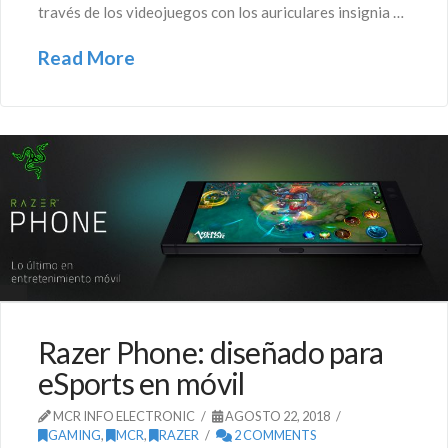
través de los videojuegos con los auriculares insignia …
Read More
Razer Phone: diseñado para
eSports en móvil
MCR INFO ELECTRONIC
AGOSTO 22, 2018
GAMING
,
MCR
,
RAZER
2 COMMENTS