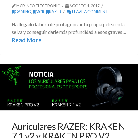
MCR INFO ELECTRONIC
AGOSTO 1, 2017
GAMING
,
MCR
,
RAZER
LEAVE A COMMENT
Ha llegado la hora de protagonizar tu propia pelea en la
selva y conseguir darle más profundidad a esos graves ...
Read More
Auriculares RAZER: KRAKEN
7.1 v2 y KRAKEN PRO V2