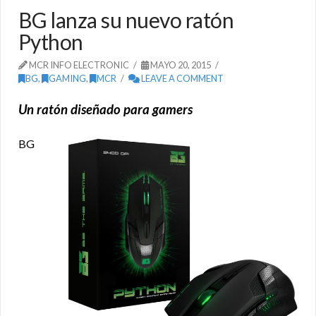
BG lanza su nuevo ratón
Python
MCR INFO ELECTRONIC
MAYO 20, 2015
BG
,
GAMING
,
MCR
LEAVE A COMMENT
Un ratón diseñado para gamers
BG