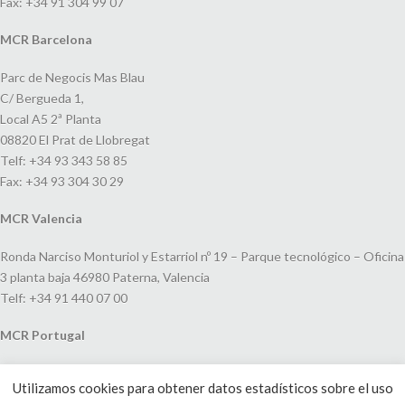
Fax: +34 91 304 99 07
MCR Barcelona
Parc de Negocis Mas Blau
C/ Bergueda 1,
Local A5 2ª Planta
08820 El Prat de Llobregat
Telf: +34 93 343 58 85
Fax: +34 93 304 30 29
MCR Valencia
Ronda Narciso Monturiol y Estarriol nº 19 – Parque tecnológico – Oficina
3 planta baja 46980 Paterna, Valencia
Telf: +34 91 440 07 00
MCR Portugal
Espaço Amoreiras – Centro Empresarial e Comercial LEAP, Rua Dom
Utilizamos cookies para obtener datos estadísticos sobre el uso
João V, 24