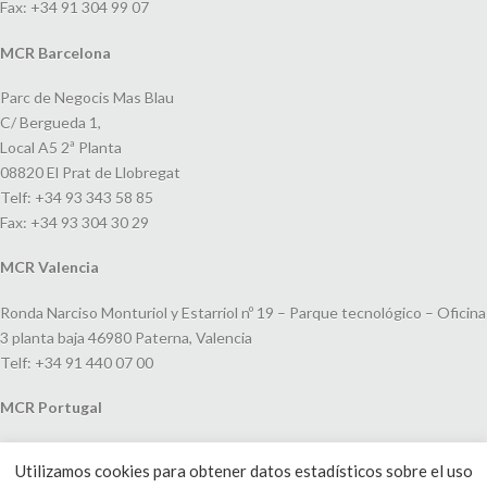
Fax: +34 91 304 99 07
MCR Barcelona
Parc de Negocis Mas Blau
C/ Bergueda 1,
Local A5 2ª Planta
08820 El Prat de Llobregat
Telf: +34 93 343 58 85
Fax: +34 93 304 30 29
MCR Valencia
Ronda Narciso Monturiol y Estarriol nº 19 – Parque tecnológico – Oficina
3 planta baja 46980 Paterna, Valencia
Telf: +34 91 440 07 00
MCR Portugal
Espaço Amoreiras – Centro Empresarial e Comercial LEAP, Rua Dom
Utilizamos cookies para obtener datos estadísticos sobre el uso
João V, 24