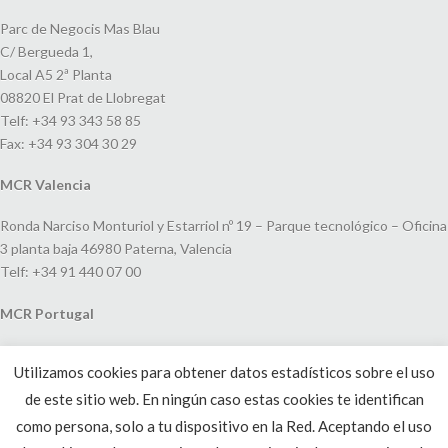
Parc de Negocis Mas Blau
C/ Bergueda 1,
Local A5 2ª Planta
08820 El Prat de Llobregat
Telf: +34 93 343 58 85
Fax: +34 93 304 30 29
MCR Valencia
Ronda Narciso Monturiol y Estarriol nº 19 – Parque tecnológico – Oficina
3 planta baja 46980 Paterna, Valencia
Telf: +34 91 440 07 00
MCR Portugal
Espaço Amoreiras – Centro Empresarial e Comercial LEAP, Rua Dom
Utilizamos cookies para obtener datos estadísticos sobre el uso
João V, 24
de este sitio web. En ningún caso estas cookies te identifican
1250-091 Lisboa, Portugal
Telf: +351 220 993 033
como persona, solo a tu dispositivo en la Red. Aceptando el uso