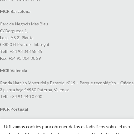
MCR Barcelona
Parc de Negocis Mas Blau
C/ Bergueda 1,
Local A5 2ª Planta
08820 El Prat de Llobregat
Telf: +34 93 343 58 85
Fax: +34 93 304 30 29
MCR Valencia
Ronda Narciso Monturiol y Estarriol nº 19 – Parque tecnológico – Oficina
3 planta baja 46980 Paterna, Valencia
Telf: +34 91 440 07 00
MCR Portugal
Espaço Amoreiras – Centro Empresarial e Comercial LEAP, Rua Dom
Utilizamos cookies para obtener datos estadísticos sobre el uso
João V, 24