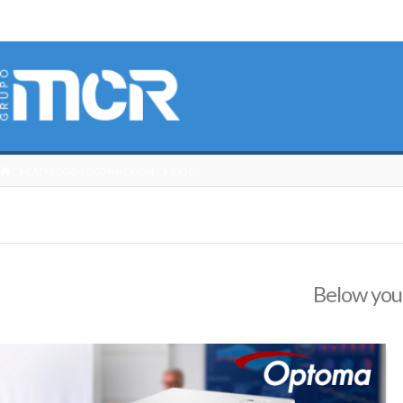
HOME
CATÁLOGO 3DCONNEXION
ZX300
Below you'l