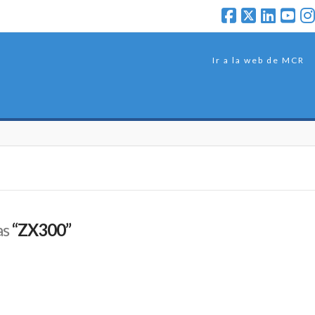
Ir a la web de MCR
as
“ZX300”