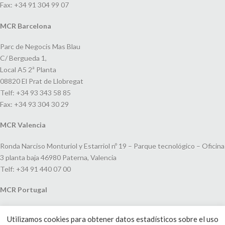
Fax: +34 91 304 99 07
MCR Barcelona
Parc de Negocis Mas Blau
C/ Bergueda 1,
Local A5 2ª Planta
08820 El Prat de Llobregat
Telf: +34 93 343 58 85
Fax: +34 93 304 30 29
MCR Valencia
Ronda Narciso Monturiol y Estarriol nº 19 – Parque tecnológico – Oficina
3 planta baja 46980 Paterna, Valencia
Telf: +34 91 440 07 00
MCR Portugal
Espaço Amoreiras – Centro Empresarial e Comercial LEAP, Rua Dom
Utilizamos cookies para obtener datos estadísticos sobre el uso
João V, 24