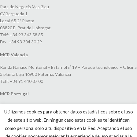
Parc de Negocis Mas Blau
C/ Bergueda 1,
Local A5 2ª Planta
08820 El Prat de Llobregat
Telf: +34 93 343 58 85
Fax: +34 93 304 30 29
MCR Valencia
Ronda Narciso Monturiol y Estarriol nº 19 – Parque tecnológico – Oficina
3 planta baja 46980 Paterna, Valencia
Telf: +34 91 440 07 00
MCR Portugal
Espaço Amoreiras – Centro Empresarial e Comercial LEAP, Rua Dom
Utilizamos cookies para obtener datos estadísticos sobre el uso
João V, 24
de este sitio web. En ningún caso estas cookies te identifican
1250-091 Lisboa, Portugal
Telf: +351 220 993 033
como persona, solo a tu dispositivo en la Red. Aceptando el uso
de cookies podremos mejorar la experiencia de uso gracias a la