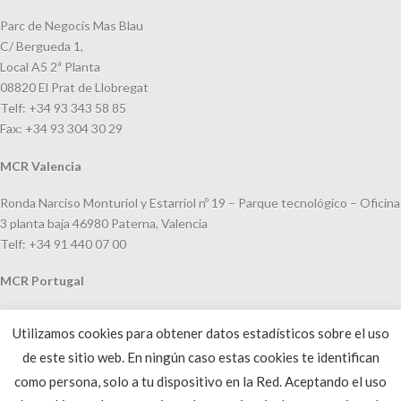
Parc de Negocis Mas Blau
C/ Bergueda 1,
Local A5 2ª Planta
08820 El Prat de Llobregat
Telf: +34 93 343 58 85
Fax: +34 93 304 30 29
MCR Valencia
Ronda Narciso Monturiol y Estarriol nº 19 – Parque tecnológico – Oficina
3 planta baja 46980 Paterna, Valencia
Telf: +34 91 440 07 00
MCR Portugal
Espaço Amoreiras – Centro Empresarial e Comercial LEAP, Rua Dom
Utilizamos cookies para obtener datos estadísticos sobre el uso
João V, 24
de este sitio web. En ningún caso estas cookies te identifican
1250-091 Lisboa, Portugal
Telf: +351 220 993 033
como persona, solo a tu dispositivo en la Red. Aceptando el uso