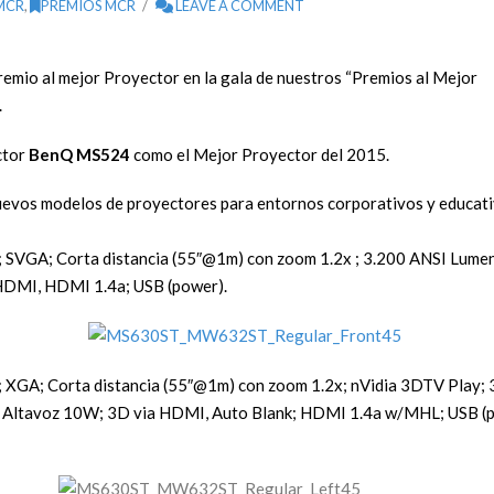
MCR
,
PREMIOS MCR
LEAVE A COMMENT
emio al mejor Proyector en la gala de nuestros “Premios al Mejor
.
ctor
BenQ MS524
como el Mejor Proyector del 2015.
nuevos modelos de proyectores para entornos corporativos y educati
 SVGA; Corta distancia (55″@1m) con zoom 1.2x ; 3.200 ANSI Lumens
 HDMI, HDMI 1.4a; USB (power).
; XGA; Corta distancia (55″@1m) con zoom 1.2x; nVidia 3DTV Play; 
); Altavoz 10W; 3D via HDMI, Auto Blank; HDMI 1.4a w/MHL; USB 