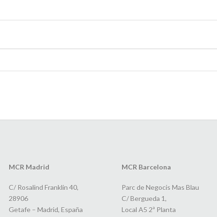
MCR Madrid
MCR Barcelona
C/ Rosalind Franklin 40,
Parc de Negocis Mas Blau
28906
C/ Bergueda 1,
Getafe – Madrid, España
Local A5 2ª Planta