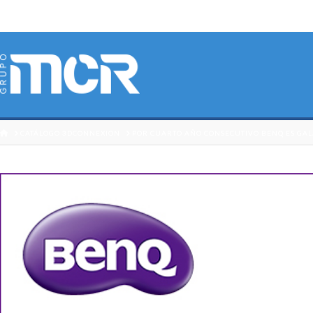
HOME
CATÁLOGO 3DCONNEXION
POR CUARTO AÑO CONSECUTIVO BENQ ES GA