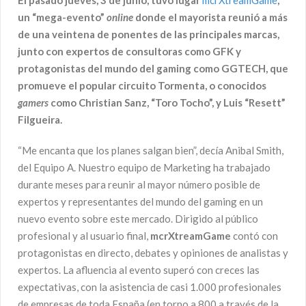
El pasado jueves, 3 de junio, tuvo lugar
mcrXtreamGame
,
un “mega-evento”
online
donde el mayorista reunió a más
de una veintena de ponentes de las principales marcas,
junto
con expertos de consultoras como GFK y
protagonistas del mundo del gaming como GGTECH, que
promueve el popular circuito Tormenta, o conocidos
gamers
como Christian Sanz, “Toro Tocho”, y Luis “Resett”
Filgueira.
“Me encanta que los planes salgan bien”, decía Anibal Smith,
del Equipo A. Nuestro equipo de Marketing ha trabajado
durante meses para reunir al mayor número posible de
expertos y representantes del mundo del gaming en un
nuevo evento sobre este mercado. Dirigido al público
profesional y al usuario final,
mcrXtreamGame
contó con
protagonistas en directo, debates y opiniones de analistas y
expertos. La afluencia al evento superó con creces las
expectativas, con la asistencia de casi 1.000 profesionales
de empresas de toda España (en torno a 800 a través de la