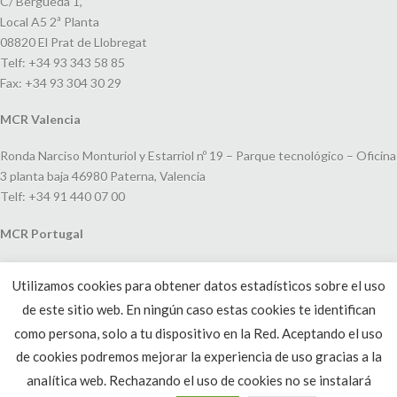
C/ Bergueda 1,
Local A5 2ª Planta
08820 El Prat de Llobregat
Telf: +34 93 343 58 85
Fax: +34 93 304 30 29
MCR Valencia
Ronda Narciso Monturiol y Estarriol nº 19 – Parque tecnológico – Oficina
3 planta baja 46980 Paterna, Valencia
Telf: +34 91 440 07 00
MCR Portugal
Espaço Amoreiras – Centro Empresarial e Comercial LEAP, Rua Dom
Utilizamos cookies para obtener datos estadísticos sobre el uso
João V, 24
de este sitio web. En ningún caso estas cookies te identifican
1250-091 Lisboa, Portugal
Telf: +351 220 993 033
como persona, solo a tu dispositivo en la Red. Aceptando el uso
de cookies podremos mejorar la experiencia de uso gracias a la
analítica web. Rechazando el uso de cookies no se instalará