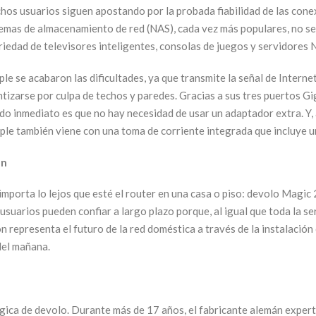
hos usuarios siguen apostando por la probada fiabilidad de las conexi
emas de almacenamiento de red (NAS), cada vez más populares, no se 
riedad de televisores inteligentes, consolas de juegos y servidores 
se acabaron las dificultades, ya que transmite la señal de Internet a
tizarse por culpa de techos y paredes. Gracias a sus tres puertos G
ado inmediato es que no hay necesidad de usar un adaptador extra. Y
iple también viene con una toma de corriente integrada que incluye 
hn
importa lo lejos que esté el router en una casa o piso: devolo Magic
 usuarios pueden confiar a largo plazo porque, al igual que toda la 
ón representa el futuro de la red doméstica a través de la instalación
del mañana.
ógica de devolo. Durante más de 17 años, el fabricante alemán expe