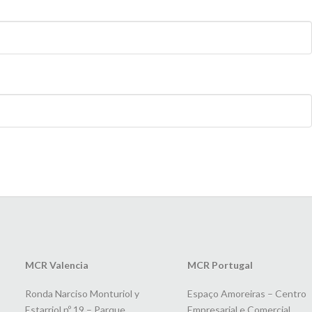
MCR Valencia
MCR Portugal
Ronda Narciso Monturiol y
Espaço Amoreiras – Centro
Estarriol nº 19 – Parque
Empresarial e Comercial