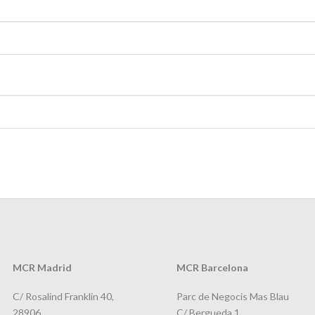
MCR Madrid
MCR Barcelona
C/ Rosalind Franklin 40,
Parc de Negocis Mas Blau
28906
C/ Bergueda 1,