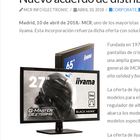
MCR INFO ELECTRONIC
ABRIL 10, 2018
CORPORATE
,
Madrid, 10 de abril de 2018.-
M
CR
, uno de los mayoristas
iiyama. Esta incorporación refuerza dicha oferta con soluc
Fundada en 1972
pantallas de cri
una amplia gama
general de MC
alta calidad y fi
La oferta de ii
modelos para el
regulador de al
abarca los mode
modelos especí
La oferta de ii