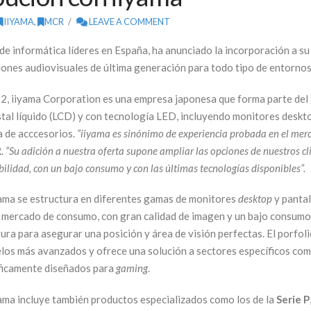
IIYAMA
,
MCR
LEAVE A COMMENT
 de informática líderes en España, ha anunciado la incorporación a su
iones audiovisuales de última generación para todo tipo de entornos
, iiyama Corporation es una empresa japonesa que forma parte del
stal líquido (LCD) y con tecnología LED, incluyendo monitores deskto
 de acccesorios.
“iiyama es sinónimo de experiencia probada en el mer
R.
“Su adición
a nuestra oferta supone ampliar las opciones de nuestros c
abilidad, con un bajo consumo y con las últimas tecnologías disponibles”.
yama se estructura en diferentes gamas de monitores
desktop
y pantal
 mercado de consumo, con gran calidad de imagen y un bajo consumo
tura para asegurar una posición y área de visión perfectas. El porfo
los más avanzados y ofrece una solución a sectores específicos com
ficamente diseñados para
gaming
.
yama incluye también productos especializados como los de la
Serie P