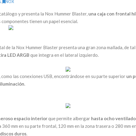
G
,
NOX
catálogo y presenta la Nox Hummer Blaster,
una caja con frontal h
os componentes tienen un papel esencial.
ontal de la Nox Hummer Blaster presenta una gran zona mallada, de ta
 tira LED ARGB
que integra en el lateral izquierdo.
as, como las conexiones USB, encontrándose en su parte superior
un p
 iluminación
.
eroso espacio interior
que permite albergar
hasta ocho ventilado
 360 mm en su parte frontal, 120 mm en la zona trasera o 280 mm en
 discos duros
.