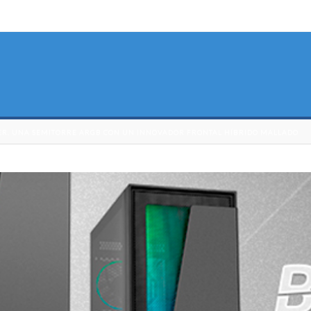
ER, UNA SEMITORRE ARGB CON UN INNOVADOR FRONTAL HÍBRIDO MALLADO