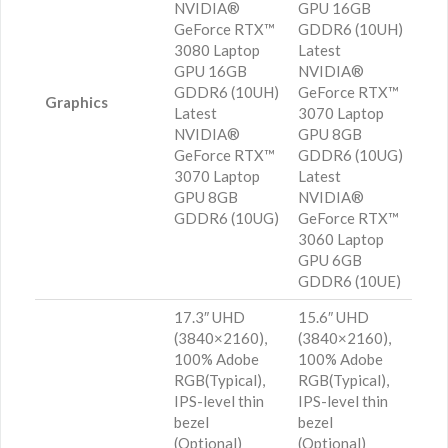
NVIDIA®
GPU 16GB
GeForce RTX™
GDDR6 (10UH)
3080 Laptop
Latest
GPU 16GB
NVIDIA®
GDDR6 (10UH)
GeForce RTX™
Graphics
Latest
3070 Laptop
NVIDIA®
GPU 8GB
GeForce RTX™
GDDR6 (10UG)
3070 Laptop
Latest
GPU 8GB
NVIDIA®
GDDR6 (10UG)
GeForce RTX™
3060 Laptop
GPU 6GB
GDDR6 (10UE)
17.3″ UHD
15.6″ UHD
(3840×2160),
(3840×2160),
100% Adobe
100% Adobe
RGB(Typical),
RGB(Typical),
IPS-level thin
IPS-level thin
bezel
bezel
(Optional)
(Optional)