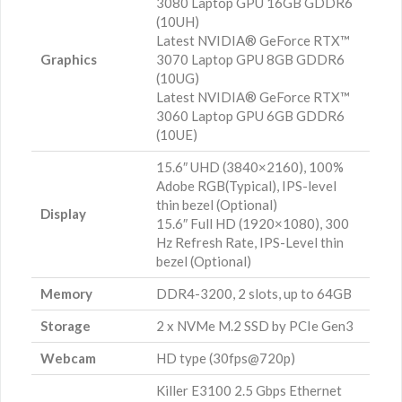
3080 Laptop GPU 16GB GDDR6
(10UH)
Latest NVIDIA® GeForce RTX™
Graphics
3070 Laptop GPU 8GB GDDR6
(10UG)
Latest NVIDIA® GeForce RTX™
3060 Laptop GPU 6GB GDDR6
(10UE)
15.6″ UHD (3840×2160), 100%
Adobe RGB(Typical), IPS-level
thin bezel (Optional)
Display
15.6″ Full HD (1920×1080), 300
Hz Refresh Rate, IPS-Level thin
bezel (Optional)
Memory
DDR4-3200, 2 slots, up to 64GB
Storage
2 x NVMe M.2 SSD by PCIe Gen3
Webcam
HD type (30fps@720p)
Killer E3100 2.5 Gbps Ethernet