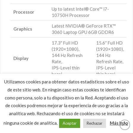
Up to latest Intel® Core™ i7-
Processor
10750H Processor
Latest NVIDIA® GeForce RTX™
Graphics
3060 Laptop GPU 6GB GDDR6
17.3″ Full HD
15.6″ Full HD
(1920×1080),
(1920×1080),
144 Hz Refresh
144 Hz
Display
Rate,
Refresh Rate,
IPS-Level thin
IPS-Level
bezel
thin bezel
Utilizamos cookies para obtener datos estadísticos sobre el uso
Memory
DDR4-2933, 2 slots, up to 64GB
de este sitio web. En ningún caso estas cookies te identifican
1 x 2.5“ HDD + 1 x
2 x NVMe
como persona, solo a tu dispositivo en la Red. Aceptando el uso
Storage
NVMe M.2 SSD by
M.2 SSD by
de cookies podremos mejorar la experiencia de uso gracias a la
PCIe Gen3
PCIe Gen3
analítica web. Rechazando el uso de cookies no se instalará
Webcam
HD type (30fps@720p)
ninguna cookie de analítica.
Más Info
Aceptar
Rechazar
Gigabit Ethernet / Intel® Wi-Fi 6
Communication