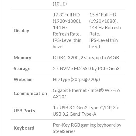
(10UE)
17.3″ Full HD
15.6″ Full HD
(1920×1080),
(1920×1080),
144 Hz
144 Hz Refresh
Display
Refresh Rate,
Rate,
IPS-Level thin
IPS-Level thin
bezel
bezel
Memory
DDR4-3200, 2 slots, up to 64GB
Storage
2 x NVMe M.2 SSD by PCIe Gen3
Webcam
HD type (30fps@720p)
Gigabit Ethernet / Intel® Wi-Fi 6
Communication
AX201
1 x USB 3.2 Gen2 Type-C/DP, 3 x
USB Ports
USB 3.2 Gen1 Type-A
Per-Key RGB gaming keyboard by
Keyboard
SteelSeries