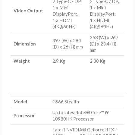
2 Type-C / DP,
2 Type-C / DP,
1 x Mini
1 x Mini
Video Output
DisplayPort,
DisplayPort,
1 x HDMI
1 x HDMI
(4K@60Hz)
(4K@60Hz)
358 (W) x 267
397 (W) x 284
Dimension
(D) x 23.4 (H)
(D) x 26 (H) mm
mm
Weight
2.9 Kg
2.38 Kg
Model
GS66 Stealth
Up to latest Intel® Core™ i9-
Processor
10980HK Processor
Latest NVIDIA® GeForce RTX™