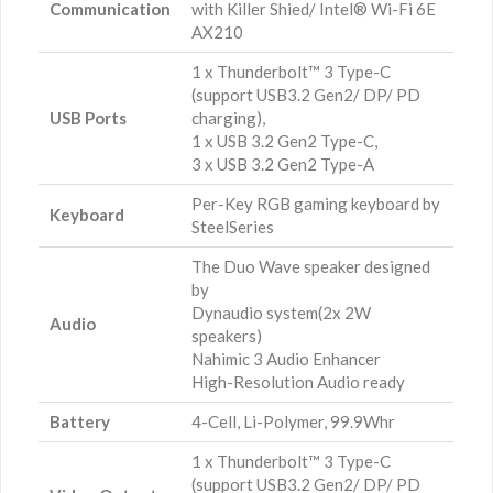
Communication
with Killer Shied/ Intel® Wi-Fi 6E
AX210
1 x Thunderbolt™ 3 Type-C
(support USB3.2 Gen2/ DP/ PD
USB Ports
charging),
1 x USB 3.2 Gen2 Type-C,
3 x USB 3.2 Gen2 Type-A
Per-Key RGB gaming keyboard by
Keyboard
SteelSeries
The Duo Wave speaker designed
by
Dynaudio system(2x 2W
Audio
speakers)
Nahimic 3 Audio Enhancer
High-Resolution Audio ready
Battery
4-Cell, Li-Polymer, 99.9Whr
1 x Thunderbolt™ 3 Type-C
(support USB3.2 Gen2/ DP/ PD