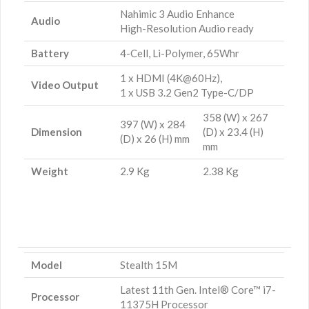
Nahimic 3 Audio Enhance
Audio
High-Resolution Audio ready
Battery
4-Cell, Li-Polymer, 65Whr
1 x HDMI (4K@60Hz),
Video Output
1 x USB 3.2 Gen2 Type-C/DP
358 (W) x 267
397 (W) x 284
Dimension
(D) x 23.4 (H)
(D) x 26 (H) mm
mm
Weight
2.9 Kg
2.38 Kg
Model
Stealth 15M
Latest 11th Gen. Intel® Core™ i7-
Processor
11375H Processor