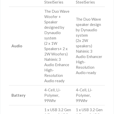
SteelSeries
SteelSeries
The Duo Wave
Woofer +
The Duo Wave
Speaker
speaker design
designed by
by Dynaudio
Dynaudio
system
system
(2x 2W
(2 x 1W
Audio
speakers)
Speakers+ 2 x
Nahimic 3
2W Woofers)
Audio Enhancer
Nahimic 3
High-
Audio Enhance
Resolution
High-
Audio ready
Resolution
Audio ready
4-Cell, Li-
4-Cell, Li-
Battery
Polymer,
Polymer,
99Whr
99Whr
1 x USB 3.2 Gen
1 x USB 3.2 Gen