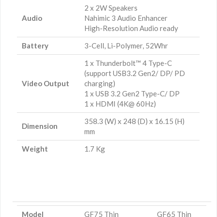
2 x 2W Speakers
Audio
Nahimic 3 Audio Enhancer
High-Resolution Audio ready
Battery
3-Cell, Li-Polymer, 52Whr
1 x Thunderbolt™ 4 Type-C
(support USB3.2 Gen2/ DP/ PD
Video Output
charging)
1 x USB 3.2 Gen2 Type-C/ DP
1 x HDMI (4K@ 60Hz)
358.3 (W) x 248 (D) x 16.15 (H)
Dimension
mm
Weight
1.7 Kg
Model
GF75 Thin
GF65 Thin