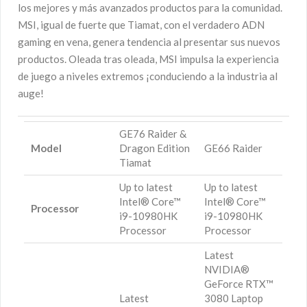
los mejores y más avanzados productos para la comunidad.
MSI, igual de fuerte que Tiamat, con el verdadero ADN
gaming en vena, genera tendencia al presentar sus nuevos
productos. Oleada tras oleada, MSI impulsa la experiencia
de juego a niveles extremos ¡conduciendo a la industria al
auge!
GE76 Raider &
Model
Dragon Edition
GE66 Raider
Tiamat
Up to latest
Up to latest
Intel® Core™
Intel® Core™
Processor
i9-10980HK
i9-10980HK
Processor
Processor
Latest
NVIDIA®
GeForce RTX™
Latest
3080 Laptop