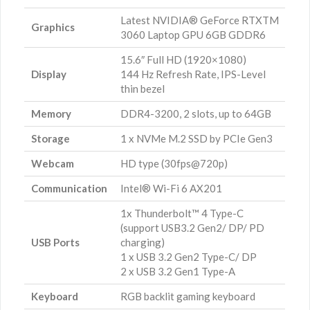
Latest NVIDIA® GeForce RTXTM
Graphics
3060 Laptop GPU 6GB GDDR6
15.6″ Full HD (1920×1080)
Display
144 Hz Refresh Rate, IPS-Level
thin bezel
Memory
DDR4-3200, 2 slots, up to 64GB
Storage
1 x NVMe M.2 SSD by PCIe Gen3
Webcam
HD type (30fps@720p)
Communication
Intel® Wi-Fi 6 AX201
1x Thunderbolt™ 4 Type-C
(support USB3.2 Gen2/ DP/ PD
USB Ports
charging)
1 x USB 3.2 Gen2 Type-C/ DP
2 x USB 3.2 Gen1 Type-A
Keyboard
RGB backlit gaming keyboard