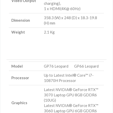
Video Output
charging),
1 x HDMI(4K@ 60Hz)
358.3 (W) x 248 (D) x 18.3-19.8
Dimension
(H) mm
Weight
2.1 Kg
Model
GP76 Leopard
GP66 Leopard
Up to Latest Intel® Core™ i7-
Processor
10870H Processor
Latest NVIDIA® GeForce RTX™
3070 Laptop GPU 8GB GDDR6
(10UG)
Graphics
Latest NVIDIA® GeForce RTX™
3060 Laptop GPU 6GB GDDR6