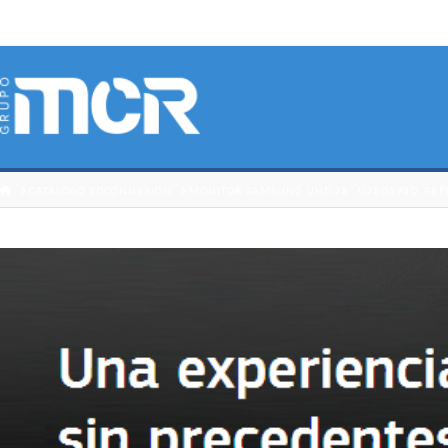
HOME
CATÁLOGO 3DCONNEXION
MONITOR SAMSUNG UHD 28" U28D590D. PREP