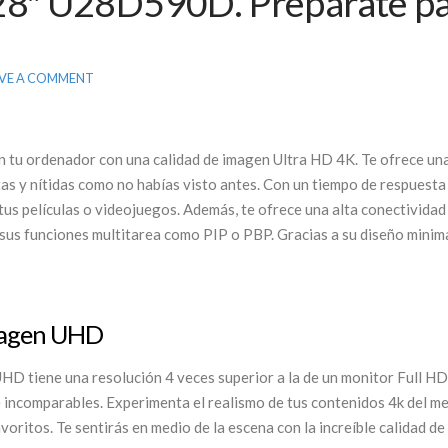
″ U28D590D. Prepárate par
VE A COMMENT
n tu ordenador con una calidad de imagen Ultra HD 4K. Te ofrece una
stas y nítidas como no habías visto antes. Con un tiempo de respuesta
e tus películas o videojuegos. Además, te ofrece una alta conectivida
sus funciones multitarea como PIP o PBP. Gracias a su diseño minimal
imagen UHD
HD tiene una resolución 4 veces superior a la de un monitor Full HD: 
le incomparables. Experimenta el realismo de tus contenidos 4k del 
voritos. Te sentirás en medio de la escena con la increíble calidad de