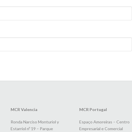
MCR Valencia
MCR Portugal
Ronda Narciso Monturiol y
Espaço Amoreiras – Centro
Estarriol nº 19 – Parque
Empresarial e Comercial