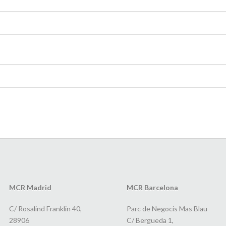
MCR Madrid
MCR Barcelona
C/ Rosalind Franklin 40,
Parc de Negocis Mas Blau
28906
C/ Bergueda 1,