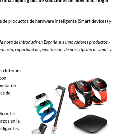
io una amplia gama de soluciones de movilidad, hogar
a de productos de hardware inteligente (Smart devices) y
la hora de introducir en España sus innovadores productos
-
iencia, capacidad de penetración, de prescripción al canal, y
en Internet
 con
eedor de
nes de
 Scooter
rzos en la
teligentes