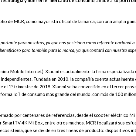
tecnología y líder en el mercado de consumo, añade a su portfol
olio de MCR, como mayorista oficial de la marca, con una amplia gam
portante para nosotros, ya que nos posiciona como referente nacional a 
 beneficioso para también para la marca, ya que contará con nuestra exper
ino Mobile Internet), Xiaomi es actualmente la firma especializada 
s independientes. Fundada en 2010, la compañía cuenta actualmente
 el 1º trimestre de 2018, Xiaomi se ha convertido en el tercer prov
taforma IoT de consumo más grande del mundo, con más de 100 millo
ormado por centenares de referencias, desde el scooter eléctrico Mi
dor SmartTV 4K Mi Box, entre otros muchos. MCR focalizará sus esfue
ecosistema, que se divide en tres líneas de producto: dispositivos in