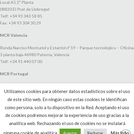
Local A5 2ª Planta
08820 El Prat de Llobregat
Telf: +34 93 343 58 85
Fax: +34 93 304 30 29
MCR Valencia
Ronda Narciso Monturiol y Estarriol nº 19 – Parque tecnológico – Oficina
3 planta baja 46980 Paterna, Valencia
Telf: +34 91 440 07 00
MCR Portugal
Espaço Amoreiras – Centro Empresarial e Comercial LEAP, Rua Dom
Utilizamos cookies para obtener datos estadísticos sobre el uso
João V, 24
de este sitio web. En ningún caso estas cookies te identifican
1250-091 Lisboa, Portugal
Telf: +351 220 993 033
como persona, solo a tu dispositivo en la Red. Aceptando el uso
de cookies podremos mejorar la experiencia de uso gracias a la
analítica web. Rechazando el uso de cookies no se instalará
ninguna cookie de analítica.
Más Info
Aceptar
Rechazar