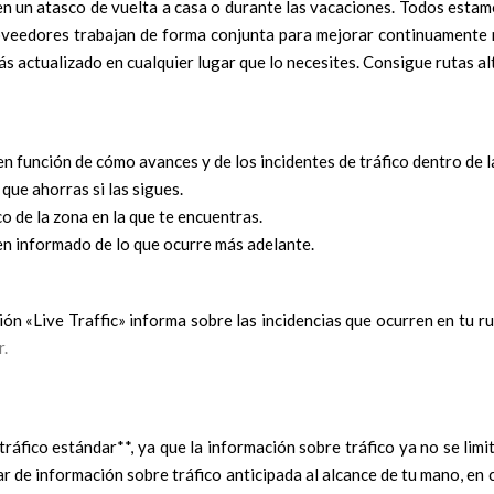
 un atasco de vuelta a casa o durante las vacaciones. Todos esta
oveedores trabajan de forma conjunta para mejorar continuamente n
ás actualizado en cualquier lugar que lo necesites. Consigue rutas alt
 función de cómo avances y de los incidentes de tráfico dentro de la
que ahorras si las sigues.
o de la zona en la que te encuentras.
en informado de lo que ocurre más adelante.
ión «Live Traffic» informa sobre las incidencias que ocurren en tu r
r.
fico estándar**, ya que la información sobre tráfico ya no se limita
ar de información sobre tráfico anticipada al alcance de tu mano, en c