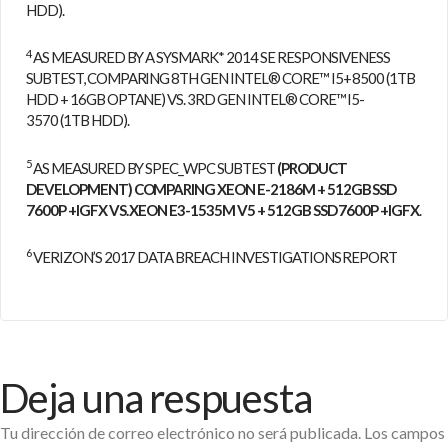
HDD).
4
AS MEASURED BY A SYSMARK* 2014 SE RESPONSIVENESS
SUBTEST, COMPARING 8TH GEN INTEL® CORE™ I5+ 8500 (1TB
HDD + 16GB OPTANE) VS. 3RD GEN INTEL® CORE™ I5-
3570 (1TB HDD).
5
AS MEASURED BY SPEC_WPC SUBTEST
(PRODUCT
DEVELOPMENT) COMPARING XEON E-2186M + 512GB SSD
7600P +IGFX VS. XEON E3-1535M V5 + 512GB SSD 7600P +IGFX
.
6
VERIZON’S 2017 DATA BREACH INVESTIGATIONS REPORT
Deja una respuesta
Tu dirección de correo electrónico no será publicada.
Los campos