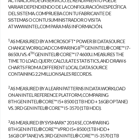
ACTIVACIÓN DE UN SERVICIO. EL RENDIMIENTO PUEDE
VARIAR DEPENDIENDO DE LA CONFIGURACIÓN ESPECÍFICA
DEL SISTEMA. COMPRUEBA CON TU FABRICANTE DE
SISTEMAS O CON TU SUMINISTRADOR O VISITA
AT
WWW.INTEL.COM
PARA MÁS INFORMACIÓN.
1
AS MEASURED BY A MICROSOFT* POWER BI DATA SOURCE
TH
CHANGE WORKLOAD COMPARING 8
GEN INTEL® CORE™ I7-
TH
8650U VS. 4
GEN INTEL® CORE™ I7 4600U. MEASURES THE
TIME TO LOAD, QUERY, CALCULATE STATISTICS, AND DRAW 6
CHARTS FROM A DIFFERENT LOCAL DATA SOURCE
CONTAINING 2.2 MILLION SALES RECORDS.
2
AS MEASURED BY A LEARN PATTERNS IN DATA WORKLOAD
ON AN INTEL REFERENCE PLATFORM, COMPARING
8TH GEN INTEL® CORE™ I5+ 8500 (1TB HDD + 16GB OPTANE)
VS. 3RD GEN INTEL® CORE™ I5-3570 (1TB HDD).
3
AS MEASURED BY SYSMARK* 2014 SE, COMPARING
8TH GEN INTEL® CORE™ VPRO I5+ 8500 (1TB HDD +
16GB OPTANE) VS. 3RD GEN INTEL® CORE™ I5-3570 (1TB