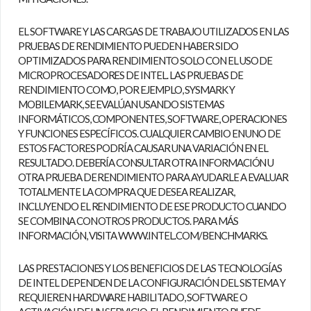
EL SOFTWARE Y LAS CARGAS DE TRABAJO UTILIZADOS EN LAS
PRUEBAS DE RENDIMIENTO PUEDEN HABER SIDO
OPTIMIZADOS PARA RENDIMIENTO SOLO CON EL USO DE
MICROPROCESADORES DE INTEL. LAS PRUEBAS DE
RENDIMIENTO COMO, POR EJEMPLO, SYSMARK Y
MOBILEMARK, SE EVALÚAN USANDO SISTEMAS
INFORMÁTICOS, COMPONENTES, SOFTWARE, OPERACIONES
Y FUNCIONES ESPECÍFICOS. CUALQUIER CAMBIO EN UNO DE
ESTOS FACTORES PODRÍA CAUSAR UNA VARIACIÓN EN EL
RESULTADO. DEBERÍA CONSULTAR OTRA INFORMACIÓN U
OTRA PRUEBA DE RENDIMIENTO PARA AYUDARLE A EVALUAR
TOTALMENTE LA COMPRA QUE DESEA REALIZAR,
INCLUYENDO EL RENDIMIENTO DE ESE PRODUCTO CUANDO
SE COMBINA CON OTROS PRODUCTOS. PARA MÁS
INFORMACIÓN, VISITA
WWW.INTEL.COM/BENCHMARKS
.
LAS PRESTACIONES Y LOS BENEFICIOS DE LAS TECNOLOGÍAS
DE INTEL DEPENDEN DE LA CONFIGURACIÓN DEL SISTEMA Y
REQUIEREN HARDWARE HABILITADO, SOFTWARE O