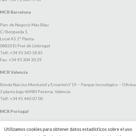
MCR Barcelona
Parc de Negocis Mas Blau
C/ Bergueda 1,
Local A5 2ª Planta
08820 El Prat de Llobregat
Telf: +34 93 343 58 85
Fax: +34 93 304 30 29
MCR Valencia
Ronda Narciso Monturiol y Estarriol nº 19 – Parque tecnológico – Oficina
3 planta baja 46980 Paterna, Valencia
Telf: +34 91 440 07 00
MCR Portugal
Espaço Amoreiras – Centro Empresarial e Comercial LEAP, Rua Dom
Utilizamos cookies para obtener datos estadísticos sobre el uso
João V, 24