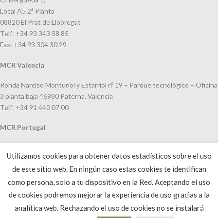
Local A5 2ª Planta
08820 El Prat de Llobregat
Telf: +34 93 343 58 85
Fax: +34 93 304 30 29
MCR Valencia
Ronda Narciso Monturiol y Estarriol nº 19 – Parque tecnológico – Oficina
3 planta baja 46980 Paterna, Valencia
Telf: +34 91 440 07 00
MCR Portugal
Espaço Amoreiras – Centro Empresarial e Comercial LEAP, Rua Dom
Utilizamos cookies para obtener datos estadísticos sobre el uso
João V, 24
de este sitio web. En ningún caso estas cookies te identifican
1250-091 Lisboa, Portugal
Telf: +351 220 993 033
como persona, solo a tu dispositivo en la Red. Aceptando el uso
de cookies podremos mejorar la experiencia de uso gracias a la
analítica web. Rechazando el uso de cookies no se instalará