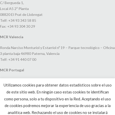
C/ Bergueda 1,
Local A5 2ª Planta
08820 El Prat de Llobregat
Telf: +34 93 343 58 85
Fax: +34 93 304 30 29
MCR Valencia
Ronda Narciso Monturiol y Estarriol nº 19 – Parque tecnológico – Oficina
3 planta baja 46980 Paterna, Valencia
Telf: +34 91 440 07 00
MCR Portugal
Espaço Amoreiras – Centro Empresarial e Comercial LEAP, Rua Dom
Utilizamos cookies para obtener datos estadísticos sobre el uso
João V, 24
de este sitio web. En ningún caso estas cookies te identifican
1250-091 Lisboa, Portugal
Telf: +351 220 993 033
como persona, solo a tu dispositivo en la Red. Aceptando el uso
de cookies podremos mejorar la experiencia de uso gracias a la
analítica web. Rechazando el uso de cookies no se instalará