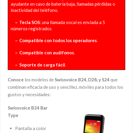
ayudante en caso de batería baja, llamadas pérdidas o
inactividad del teléfono.
– Tecla SOS
: una llamada vocal es enviada a 5
números registrados
– Compatible con todos los operadores
.
– Compatible con audífonos
.
– Soporte de carga fácil
.
Conoce
los modelos de
Swissvoice B24, D28, y S24
que
combinan eficacia de uso y sencillez, móviles para todos los
gustos y necesidades:
Swissvoice B24 Bar
Type
Pantalla a color