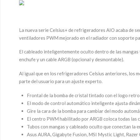
La nueva serie Celsius+ de refrigeradores AIO acaba de s
ventiladores PWM mejorado en el radiador con soporte p
El cableado inteligentemente oculto dentro de las mangas 
enchufe y un cable ARGB (opcional y desmontable).
Al igual que en los refrigeradores Celsius anteriores, lo
parte del usuario para un ajuste experto.
Frontal de la bomba de cristal tintado con el logo re
El modo de control automático inteligente ajusta dinámi
Gire la cara de la bomba para cambiar del modo automá
El centro PWM habilitado por ARGB coloca todas las co
Tubos con mangas y cableado oculto que conectan la en
Asus AURA, Gigabyte Fusion, MSI Mystic Light, Raze