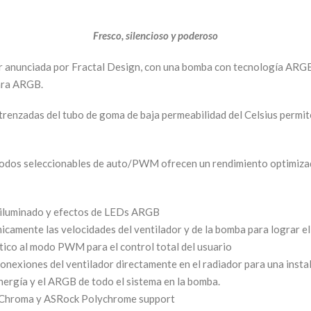
Fresco, silencioso y poderoso
er anunciada por Fractal Design, con una bomba con tecnología ARGB
ara ARGB.
trenzadas del tubo de goma de baja permeabilidad del Celsius permit
s modos seleccionables de auto/PWM ofrecen un rendimiento optimiza
troiluminado y efectos de LEDs ARGB
camente las velocidades del ventilador y de la bomba para lograr el 
tico al modo PWM para el control total del usuario
nexiones del ventilador directamente en el radiador para una instal
ergía y el ARGB de todo el sistema en la bomba.
r Chroma y ASRock Polychrome support