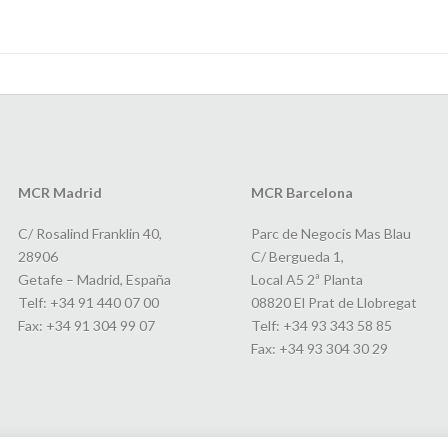
MCR Madrid
MCR Barcelona
C/ Rosalind Franklin 40,
Parc de Negocis Mas Blau
28906
C/ Bergueda 1,
Getafe – Madrid, España
Local A5 2ª Planta
Telf: +34 91 440 07 00
08820 El Prat de Llobregat
Fax: +34 91 304 99 07
Telf: +34 93 343 58 85
Fax: +34 93 304 30 29