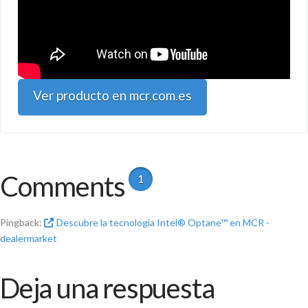
Ver producto en mcr.com.es
Comments
1
Pingback:
Descubre la tecnología Intel® Optane™ en MCR -
dealermarket
Deja una respuesta