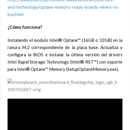
and-technology/optane-memory-ready-boards-where-to-
buy.html
¿Cómo funciona?
Instalando el modulo Intel® Optane™ (16GB o 32GB) en la
ranura M.2 correspondiente de la placa base. Actualiza y
configura la BIOS e instalar la última versión del drivers
Intel Rapid Storage Technology (Intel® RST™) con soporte
para Intel® Optane™ Memory (SetupOptaneMemory.exe).