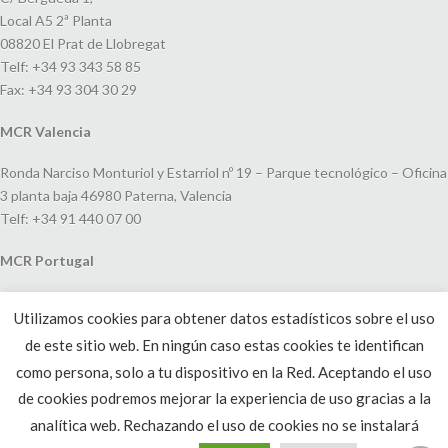
Local A5 2ª Planta
08820 El Prat de Llobregat
Telf: +34 93 343 58 85
Fax: +34 93 304 30 29
MCR Valencia
Ronda Narciso Monturiol y Estarriol nº 19 – Parque tecnológico – Oficina
3 planta baja 46980 Paterna, Valencia
Telf: +34 91 440 07 00
MCR Portugal
Espaço Amoreiras – Centro Empresarial e Comercial LEAP, Rua Dom
Utilizamos cookies para obtener datos estadísticos sobre el uso
João V, 24
de este sitio web. En ningún caso estas cookies te identifican
1250-091 Lisboa, Portugal
Telf: +351 220 993 033
como persona, solo a tu dispositivo en la Red. Aceptando el uso
de cookies podremos mejorar la experiencia de uso gracias a la
analítica web. Rechazando el uso de cookies no se instalará