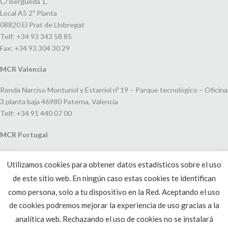
C/ Bergueda 1,
Local A5 2ª Planta
08820 El Prat de Llobregat
Telf: +34 93 343 58 85
Fax: +34 93 304 30 29
MCR Valencia
Ronda Narciso Monturiol y Estarriol nº 19 – Parque tecnológico – Oficina
3 planta baja 46980 Paterna, Valencia
Telf: +34 91 440 07 00
MCR Portugal
Espaço Amoreiras – Centro Empresarial e Comercial LEAP, Rua Dom
Utilizamos cookies para obtener datos estadísticos sobre el uso
João V, 24
de este sitio web. En ningún caso estas cookies te identifican
1250-091 Lisboa, Portugal
Telf: +351 220 993 033
como persona, solo a tu dispositivo en la Red. Aceptando el uso
de cookies podremos mejorar la experiencia de uso gracias a la
analítica web. Rechazando el uso de cookies no se instalará