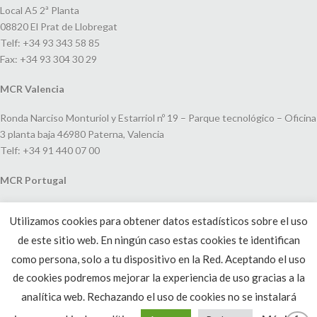
Local A5 2ª Planta
08820 El Prat de Llobregat
Telf: +34 93 343 58 85
Fax: +34 93 304 30 29
MCR Valencia
Ronda Narciso Monturiol y Estarriol nº 19 – Parque tecnológico – Oficina
3 planta baja 46980 Paterna, Valencia
Telf: +34 91 440 07 00
MCR Portugal
Espaço Amoreiras – Centro Empresarial e Comercial LEAP, Rua Dom
Utilizamos cookies para obtener datos estadísticos sobre el uso
João V, 24
de este sitio web. En ningún caso estas cookies te identifican
1250-091 Lisboa, Portugal
Telf: +351 220 993 033
como persona, solo a tu dispositivo en la Red. Aceptando el uso
de cookies podremos mejorar la experiencia de uso gracias a la
analítica web. Rechazando el uso de cookies no se instalará