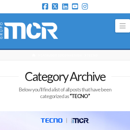
N
HOME
CATÁLOGO 3DCONNEXION
TECNO
Category Archive
Below you'll find a list of all posts that have been
categorized as
“TECNO”