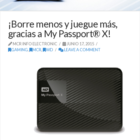
¡Borre menos y juegue más,
gracias a My Passport® X!
MCR INFO ELECTRONIC
JUNIO 17, 2015
GAMING
,
MCR
,
WD
LEAVE A COMMENT