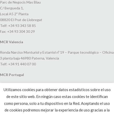
Parc de Negocis Mas Blau
C/ Bergueda 1,
Local A5 2ª Planta
08820 El Prat de Llobregat
Telf: +34 93 343 58 85
Fax: +34 93 304 30 29
MCR Valencia
Ronda Narciso Monturiol y Estarriol nº 19 – Parque tecnológico – Oficina
3 planta baja 46980 Paterna, Valencia
Telf: +34 91 440 07 00
MCR Portugal
Espaço Amoreiras – Centro Empresarial e Comercial LEAP, Rua Dom
Utilizamos cookies para obtener datos estadísticos sobre el uso
João V, 24
de este sitio web. En ningún caso estas cookies te identifican
1250-091 Lisboa, Portugal
Telf: +351 220 993 033
como persona, solo a tu dispositivo en la Red. Aceptando el uso
de cookies podremos mejorar la experiencia de uso gracias a la