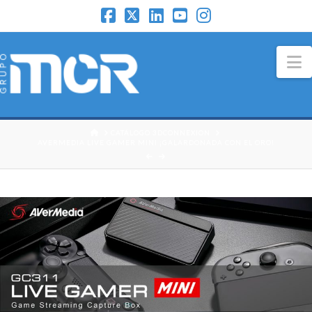
N
HOME
CATÁLOGO 3DCONNEXION
AVERMEDIA LIVE GAMER MINI ¡GALARDONADA CON EL ORO!