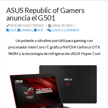
ASUS Republic of Gamers
anuncia el G501
MCR INFO ELECTRONIC
JUNIO 29, 2015
ASUS
,
GAMING
,
MCR
LEAVE A COMMENT
Un potente y ultrafino portátil para gaming con
procesador Intel Core i7, gráfica NVIDIA GeForce GTX
960M y la tecnología de refrigeración ASUS Hyper Cool