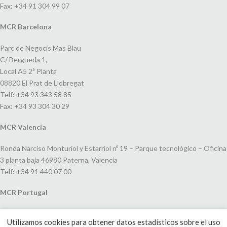
Fax: +34 91 304 99 07
MCR Barcelona
Parc de Negocis Mas Blau
C/ Bergueda 1,
Local A5 2ª Planta
08820 El Prat de Llobregat
Telf: +34 93 343 58 85
Fax: +34 93 304 30 29
MCR Valencia
Ronda Narciso Monturiol y Estarriol nº 19 – Parque tecnológico – Oficina
3 planta baja 46980 Paterna, Valencia
Telf: +34 91 440 07 00
MCR Portugal
Espaço Amoreiras – Centro Empresarial e Comercial LEAP, Rua Dom
Utilizamos cookies para obtener datos estadísticos sobre el uso
João V, 24