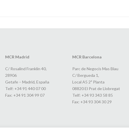
MCR Madrid
MCR Barcelona
C/ Rosalind Franklin 40,
Parc de Negocis Mas Blau
28906
C/ Bergueda 1,
Getafe – Madrid, España
Local A5 2ª Planta
Telf: +34 91 440 07 00
08820 El Prat de Llobregat
Fax: +34 91 304 99 07
Telf: +34 93 343 58 85
Fax: +34 93 304 30 29