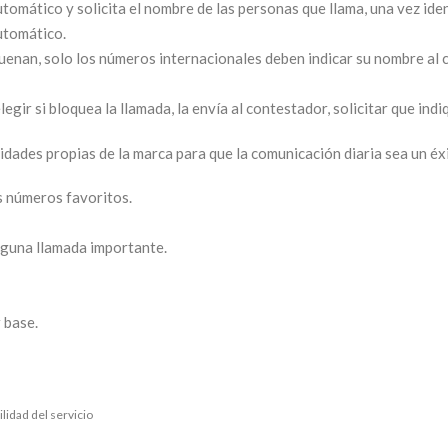
tomático y solicita el nombre de las personas que llama, una vez iden
utomático.
suenan, solo los números internacionales deben indicar su nombre al 
legir si bloquea la llamada, la envía al contestador, solicitar que i
idades propias de la marca para que la comunicación diaria sea un éx
s números favoritos.
nguna llamada importante.
 base.
ilidad del servicio