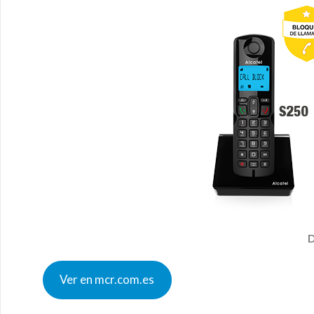
D
Ver en mcr.com.es