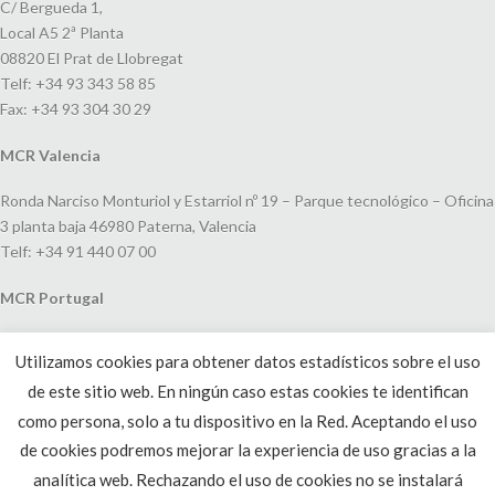
C/ Bergueda 1,
Local A5 2ª Planta
08820 El Prat de Llobregat
Telf: +34 93 343 58 85
Fax: +34 93 304 30 29
MCR Valencia
Ronda Narciso Monturiol y Estarriol nº 19 – Parque tecnológico – Oficina
3 planta baja 46980 Paterna, Valencia
Telf: +34 91 440 07 00
MCR Portugal
Espaço Amoreiras – Centro Empresarial e Comercial LEAP, Rua Dom
Utilizamos cookies para obtener datos estadísticos sobre el uso
João V, 24
de este sitio web. En ningún caso estas cookies te identifican
1250-091 Lisboa, Portugal
Telf: +351 220 993 033
como persona, solo a tu dispositivo en la Red. Aceptando el uso
de cookies podremos mejorar la experiencia de uso gracias a la
analítica web. Rechazando el uso de cookies no se instalará