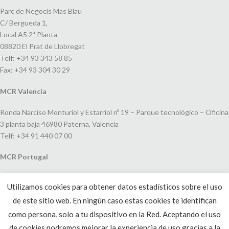
Parc de Negocis Mas Blau
C/ Bergueda 1,
Local A5 2ª Planta
08820 El Prat de Llobregat
Telf: +34 93 343 58 85
Fax: +34 93 304 30 29
MCR Valencia
Ronda Narciso Monturiol y Estarriol nº 19 – Parque tecnológico – Oficina
3 planta baja 46980 Paterna, Valencia
Telf: +34 91 440 07 00
MCR Portugal
Espaço Amoreiras – Centro Empresarial e Comercial LEAP, Rua Dom
Utilizamos cookies para obtener datos estadísticos sobre el uso
João V, 24
de este sitio web. En ningún caso estas cookies te identifican
1250-091 Lisboa, Portugal
Telf: +351 220 993 033
como persona, solo a tu dispositivo en la Red. Aceptando el uso
de cookies podremos mejorar la experiencia de uso gracias a la